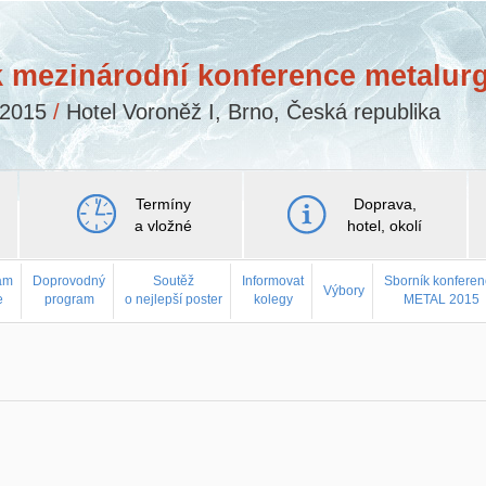
k mezinárodní konference metalurg
a 2015
/
Hotel Voroněž I, Brno, Česká republika
Termíny
Doprava,
a vložné
hotel, okolí
am
Doprovodný
Soutěž
Informovat
Sborník konfere
Výbory
e
program
o nejlepší poster
kolegy
METAL 2015