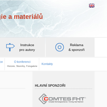
ie a materiálů
Instrukce
Reklama
pro autory
& sponzoři
nce
O konferenci
Kontakty
Historie, Sborníky, Fotogalerie
HLAVNÍ SPONZOŘI