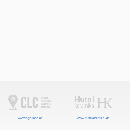
www.logisticon.cz
www.hutnikeramika.cz