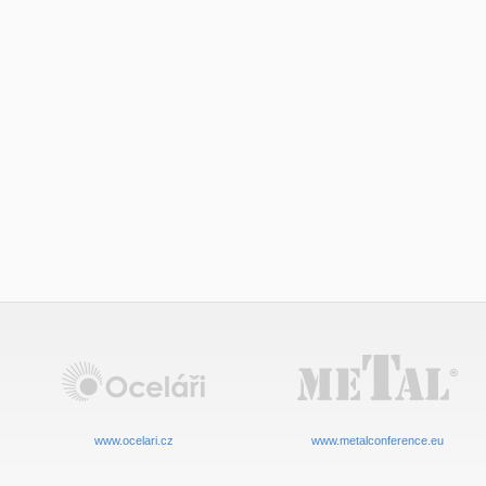
www.ocelari.cz
www.metalconference.eu