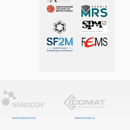
www.nanocon.eu
www.comat.cz