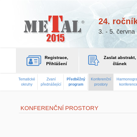
24. roční
3. - 5. červn
Registrace,
Zaslat abstrakt,
Přihlášení
článek
Tematické
Zvaní
Předběžný
Konferenční
Harmonogr
okruhy
přednášející
program
prostory
konferenc
KONFERENČNÍ PROSTORY